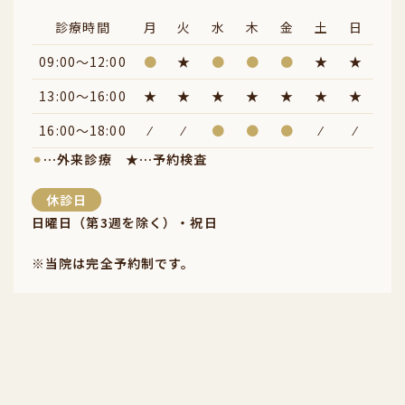
診療時間
月
火
水
木
金
土
日
09:00～12:00
●
★
●
●
●
★
★
13:00～16:00
★
★
★
★
★
★
★
16:00～18:00
⁄
⁄
●
●
●
⁄
⁄
⚫︎
…外来診療
★
…予約検査
休診日
日曜日（第3週を除く）・祝日
※当院は完全予約制です。