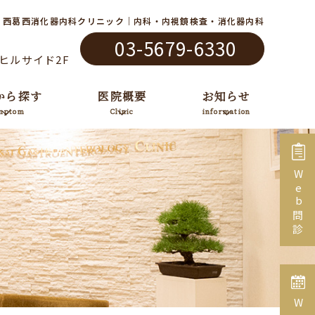
西葛西消化器内科クリニック｜内科・内視鏡検査・消化器内科
03-5679-6330
ンヒルサイド2F
から探す
医院概要
お知らせ
mptom
Clinic
information
Web問診