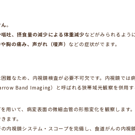
せん
。
や嘔吐、摂食量の減少による体重減少
などがみられるよう
中や胸の痛み、声がれ（嗄声）
などの症状がでます。
は困難なため、内視鏡検査が必要不可欠です。内視鏡では
row Band Imaging）と呼ばれる狭帯域光観察を
プを用いて、病変表面の微細血管の形態変化を観察します
できます。
新の内視鏡システム・スコープを完備し、食道がんの内視