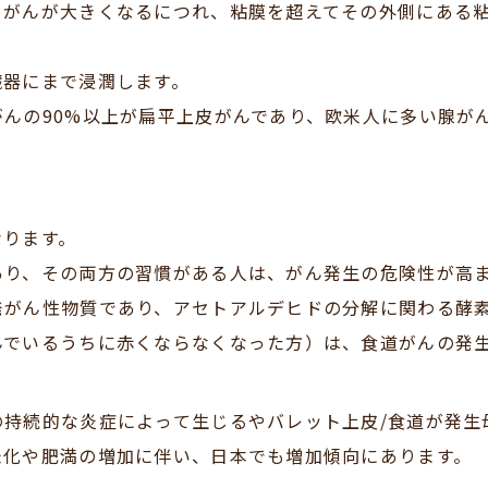
、がんが大きくなるにつれ、粘膜を超えてその外側にある
臓器にまで浸潤します。
んの90%以上が扁平上皮がんであり、欧米人に多い腺が
なります。
あり、その両方の習慣がある人は、がん発生の危険性が高
発がん性物質であり、アセトアルデヒドの分解に関わる酵
んでいるうちに赤くならなくなった方）は、食道がんの発
の持続的な炎症によって生じるやバレット上皮/食道が発生
米化や肥満の増加に伴い、日本でも増加傾向にあります。