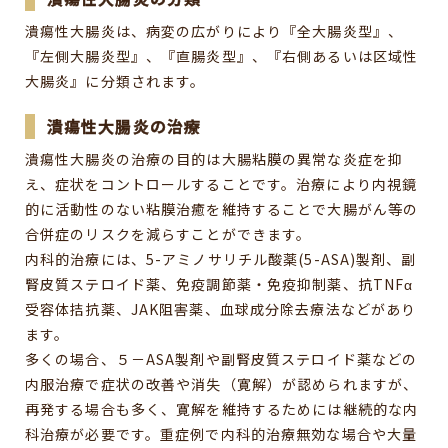
潰瘍性大腸炎は、病変の広がりにより『全大腸炎型』、
『左側大腸炎型』、『直腸炎型』、『右側あるいは区域性
大腸炎』に分類されます。
潰瘍性大腸炎の治療
潰瘍性大腸炎の治療の目的は大腸粘膜の異常な炎症を抑
え、症状をコントロールすることです。治療により内視鏡
的に活動性のない粘膜治癒を維持することで大腸がん等の
合併症のリスクを減らすことができます。
内科的治療には、5-アミノサリチル酸薬(5-ASA)製剤、副
腎皮質ステロイド薬、免疫調節薬・免疫抑制薬、抗TNFα
受容体拮抗薬、JAK阻害薬、血球成分除去療法などがあり
ます。
多くの場合、５－ASA製剤や副腎皮質ステロイド薬などの
内服治療で症状の改善や消失（寛解）が認められますが、
再発する場合も多く、寛解を維持するためには継続的な内
科治療が必要です。重症例で内科的治療無効な場合や大量