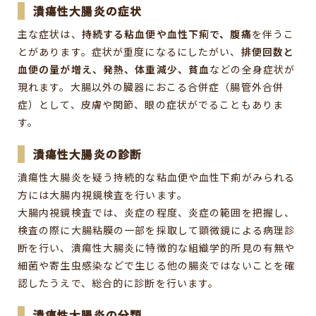
潰瘍性大腸炎の症状
主な症状は、
持続する粘血便や血性下痢で、腹痛
を伴うこ
とがあります。症状が重度になるにしたがい、
排便回数と
血便の量が増え、発熱、体重減少、貧血
などの全身症状が
現れます。大腸以外の臓器におこる合併症（腸管外合併
症）として、皮膚や関節、眼の症状がでることもありま
す。
潰瘍性大腸炎の診断
潰瘍性大腸炎を疑う持続的な粘血便や血性下痢がみられる
方には大腸内視鏡検査を行います。
大腸内視鏡検査では、炎症の程度、炎症の範囲を把握し、
検査の際に大腸粘膜の一部を採取して顕微鏡による病理診
断を行い、潰瘍性大腸炎に特徴的な組織学的所見の有無や
細菌や寄生虫感染などで生じる他の腸炎ではないことを確
認したうえで、総合的に診断を行います。
潰瘍性大腸炎の分類