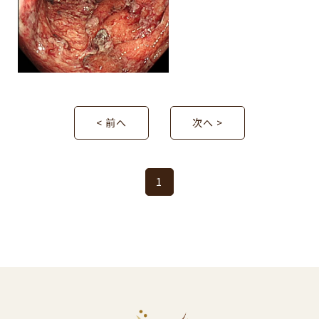
< 前へ
次へ >
1