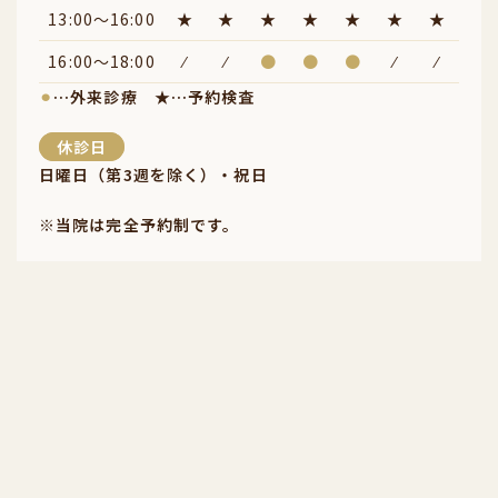
13:00～16:00
★
★
★
★
★
★
★
16:00～18:00
⁄
⁄
●
●
●
⁄
⁄
⚫︎
…外来診療
★
…予約検査
休診日
日曜日（第3週を除く）・祝日
※当院は完全予約制です。