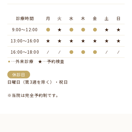
診療時間
月
火
水
木
金
土
日
9:00～12:00
●
★
●
●
●
★
★
13:00～16:00
★
★
★
★
★
★
★
16:00～18:00
⁄
⁄
●
●
●
⁄
⁄
⚫︎
…外来診療
★
…予約検査
休診日
日曜日（第3週を除く）・祝日
※当院は完全予約制です。