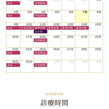
休診
内視鏡検査のみ（外来休診）
2日
3日
4日
5日
6日
7日
8日
休診
内視鏡検査のみ（外来休診）
9日
10日
11日
12日
13日
14日
15日
休診
午前診療のみ
夏季休暇（休診）
夏季休暇（休診）
夏季休暇（休診）
夏季休暇（休診）
山の日
16日
17日
18日
19日
20日
21日
22日
内視鏡検査のみ（外来休診）
23日
24日
25日
26日
27日
28日
29日
休診
内視鏡検査のみ（外来休診）
30日
31日
1日
2日
3日
4日
5日
休診
内視鏡検査のみ（外来休診）
schedule
診療時間