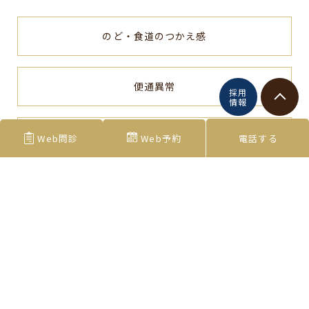
のど・食道のつかえ感
便通異常
採用
情報
健康診断で異常あり
Web問診
Web予約
電話する
腹痛
血便・下血
食欲不振・体重減少